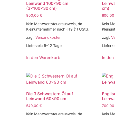
Leinwand 100×90 cm
Leinw
(3x100x30 cm)
cm)
900,00
€
800,0
Kein Mehrwertsteuerausweis, da
Kein Me
Kleinunternehmer nach §19 (1) UStG.
Kleinun
zzgl.
Versandkosten
zzgl.
V
Lieferzeit:
5-12 Tage
Lieferze
In den Warenkorb
In den
Die 3 Schwestern Öl auf
Englis
Leinwand 60×90 cm
Leinw
540,00
€
700,0
Kein Mehrwertsteuerausweis, da
Kein Me