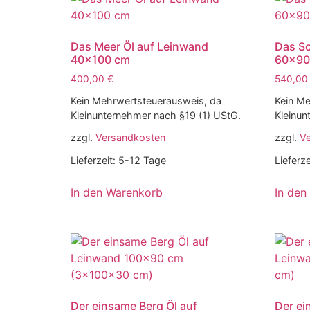
Das Meer Öl auf Leinwand
Das Sc
40×100 cm
60×90
400,00
€
540,0
Kein Mehrwertsteuerausweis, da
Kein Me
Kleinunternehmer nach §19 (1) UStG.
Kleinun
zzgl.
Versandkosten
zzgl.
V
Lieferzeit:
5-12 Tage
Lieferze
In den Warenkorb
In den
Der einsame Berg Öl auf
Der ei