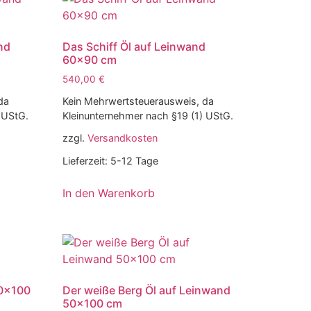
nd
Das Schiff Öl auf Leinwand
60×90 cm
540,00
€
da
Kein Mehrwertsteuerausweis, da
 UStG.
Kleinunternehmer nach §19 (1) UStG.
zzgl.
Versandkosten
Lieferzeit:
5-12 Tage
In den Warenkorb
60×100
Der weiße Berg Öl auf Leinwand
50×100 cm