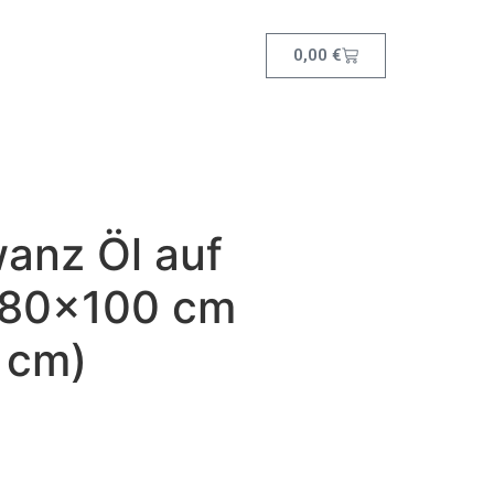
0,00
€
anz Öl auf
 80×100 cm
 cm)