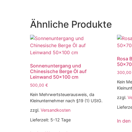
Ähnliche Produkte
Rosa B
50×70
Sonnenuntergang und
Chinesische Berge Öl auf
300,0
Leinwand 50×100 cm
Kein Me
500,00
€
Kleinun
Kein Mehrwertsteuerausweis, da
zzgl.
V
Kleinunternehmer nach §19 (1) UStG.
Lieferze
zzgl.
Versandkosten
Lieferzeit:
5-12 Tage
In den