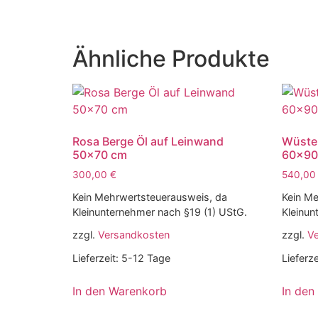
Ähnliche Produkte
Rosa Berge Öl auf Leinwand
Wüsten
50×70 cm
60×90
300,00
€
540,0
Kein Mehrwertsteuerausweis, da
Kein Me
Kleinunternehmer nach §19 (1) UStG.
Kleinun
zzgl.
Versandkosten
zzgl.
V
Lieferzeit:
5-12 Tage
Lieferze
In den Warenkorb
In den